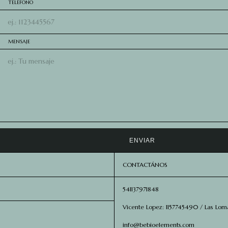
TELÉFONO
MENSAJE
ENVIAR
CONTACTÁNOS
541137971848
Vicente Lopez: 1157745490 / Las Loma
info@bebioelements.com