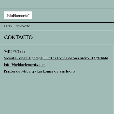
INICIO
|
CONTACTO
CONTACTO
541137971848
Vicente Lopez: 1157745490 / Las Lomas de San Isidro: 1137971848
info@bebioelements.com
Rincón de Milberg / Las Lomas de San Isidro